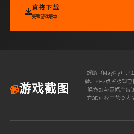
直接下载
完整游戏版本
蜉蝣（MayFly
验。EP2点置版现
游戏截图
📹
璨霓虹与巨幅广告
的3D建模工艺令人