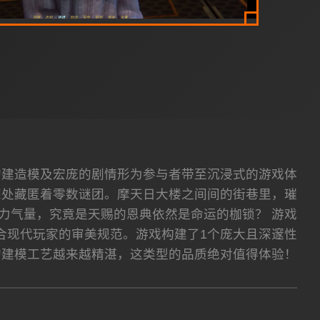
式的建造模及宏庞的剧情形为参与者带至沉浸式的游戏体
深处藏匿着零数谜团。摩天日大楼之间间的街巷里，璀
力气量，究竟是天赐的恩典依然是命运的枷锁？ 游戏
合现代玩家的审美规范。游戏构建了1个庞大且深邃性
的建模工艺越来越精湛，这类型的品质绝对值得体验！