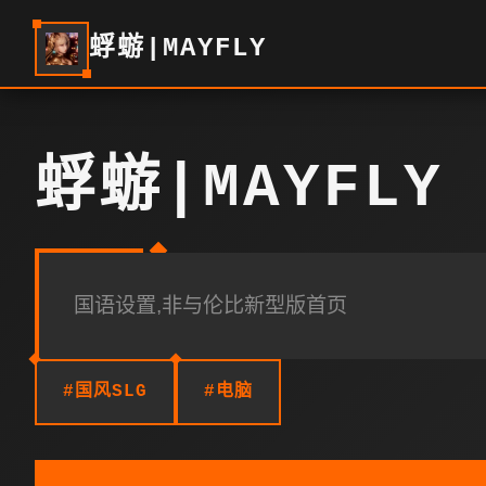
蜉蝣|MAYFLY
蜉蝣|MAYFLY
国语设置,非与伦比新型版首页
#国风SLG
#电脑