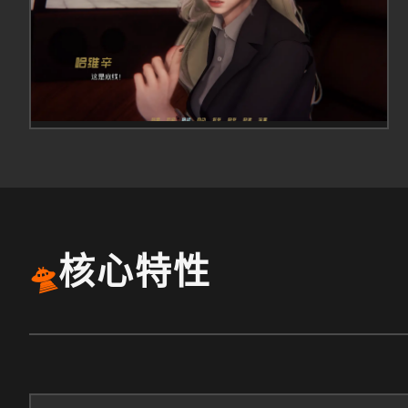
核心特性
🛸