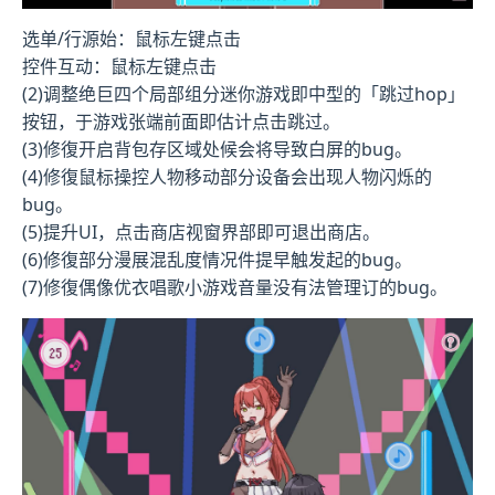
选单/行源始：鼠标左键点击
控件互动：鼠标左键点击
(2)调整绝巨四个局部组分迷你游戏即中型的「跳过hop」
按钮，于游戏张端前面即估计点击跳过。
(3)修復开启背包存区域处候会将导致白屏的bug。
(4)修復鼠标操控人物移动部分设备会出现人物闪烁的
bug。
(5)提升UI，点击商店视窗界部即可退出商店。
(6)修復部分漫展混乱度情况件提早触发起的bug。
(7)修復偶像优衣唱歌小游戏音量没有法管理订的bug。