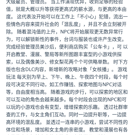
大级雇员、管理员。 当工作演现优异，收到足够的经验
值，就是大概以升等获得更高式的薪水源，与更高的本由
度。 这代表汝开始可以在工作上「不小心」犯错，流出一
些情色内容来提升社会的「混乱度」，并且不会立刻被开
除。 随着混沌值的上升，NPC将开始展现更无数异常行
为，可以解锁新性的事件，台词与服装也或许产生改变。
完成经验管理员美沙后，便利商店购买「公车卡」，可 以
开启教堂、漫展、警局等新所图跟丰富型的小游戏供探
索，以及偶像美沙、修女梨花两个个可供略单数。 时下方
版也包含DLC内容，新增新的攻略对象「女核播」。 游戏
玩法 每天别为早上、下午、晚上、午夜四个时段，每个时
段可决定不同行动，如工作赚钱、探索地图与NPC对话
等，自由度相当高。 随着游戏的步行，可以探索的地区和
可以互动的角色会越来越多。每个时段会出现的NPC和可
以玩的小游戏也会有变型，增增探索的乐趣。 透过社群审
查的工作，与女主角们互动。同时一边提升职等，一边提
高环境的混乱度。 並透过一连串的小游戏，尝试不同性的
体位和场景，增加和女主角的亲密度。 教堂和漫展也有各