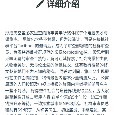
🖍️ 详细介绍
形成天空坐落家里空的所事务事所悠斗属于个电脑天才与
偶像宅。 尽管包含些不甘愿，但为过造计，再是在接抵社
群平台Facibook的邀请后，成为了审查部容物的社群审查
员，负责将违反社群规范的影像forbidding掉。 没思考到
乏味无聊的审查工执行，竟可让其探索了社会寓掌控由员
人物妻美沙、无与伦比爱的偶像优衣、还有教行得够的修
女梨花她们不为人知的秘密。 同首时刻间，悠斗又出现即
他在工作面向犯错，将情景色内容不少量情流从此， 公寓
周遭的人们按照及电视上播报的鲜闻内容似乎渐渐展启有
一些不对劲。 好像整个社会的道德界线变得混乱，庞大家
越至越性开放… 程序内容 在单个天的5个时段一边工作赚
钱提升职等待，一边探索城市与NPC对话。 社群审查员总
和共有5个职等，从确实习生、初级雇员、中级雇员、高