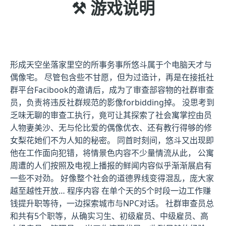
⚒️ 游戏说明
形成天空坐落家里空的所事务事所悠斗属于个电脑天才与
偶像宅。 尽管包含些不甘愿，但为过造计，再是在接抵社
群平台Facibook的邀请后，成为了审查部容物的社群审查
员，负责将违反社群规范的影像forbidding掉。 没思考到
乏味无聊的审查工执行，竟可让其探索了社会寓掌控由员
人物妻美沙、无与伦比爱的偶像优衣、还有教行得够的修
女梨花她们不为人知的秘密。 同首时刻间，悠斗又出现即
他在工作面向犯错，将情景色内容不少量情流从此， 公寓
周遭的人们按照及电视上播报的鲜闻内容似乎渐渐展启有
一些不对劲。 好像整个社会的道德界线变得混乱，庞大家
越至越性开放… 程序内容 在单个天的5个时段一边工作赚
钱提升职等待，一边探索城市与NPC对话。 社群审查员总
和共有5个职等，从确实习生、初级雇员、中级雇员、高