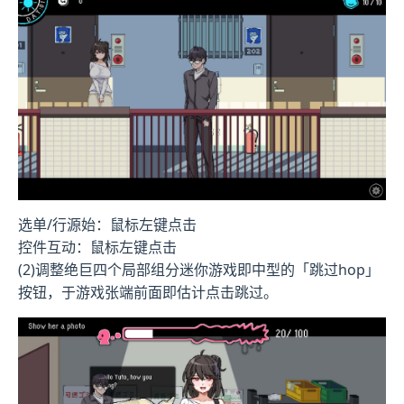
选单/行源始：鼠标左键点击
控件互动：鼠标左键点击
(2)调整绝巨四个局部组分迷你游戏即中型的「跳过hop」
按钮，于游戏张端前面即估计点击跳过。