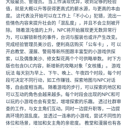
大级雇员、管理员。 当工作演现优异，收到足够的经验
值，就是大概以升等获得更高式的薪水源，与更高的本由
度。 这代表汝开始可以在工作上「不小心」犯错，流出一
些情色内容来提升社会的「混乱度」，并且不会立刻被开
除。 随着混沌值的上升，NPC将开始展现更无数异常行
为，可以解锁新性的事件，台词与服装也或许产生改变。
完成经验管理员美沙后，便利商店购买「公车卡」，可 以
开启教堂、漫展、警局等新所图跟丰富型的小游戏供探
索，以及偶像美沙、修女梨花两个个可供略单数。 时下方
版也包含DLC内容，新增新的攻略对象「女核播」。 游戏
玩法 每天别为早上、下午、晚上、午夜四个时段，每个时
段可决定不同行动，如工作赚钱、探索地图与NPC对话
等，自由度相当高。 随着游戏的步行，可以探索的地区和
可以互动的角色会越来越多。每个时段会出现的NPC和可
以玩的小游戏也会有变型，增增探索的乐趣。 透过社群审
查的工作，与女主角们互动。同时一边提升职等，一边提
高环境的混乱度。 並透过一连串的小游戏，尝试不同性的
体位和场景，增加和女主角的亲密度。 教堂和漫展也有各