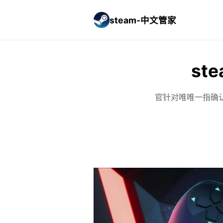
steam-中文管家
st
官针对唯唯一指确认