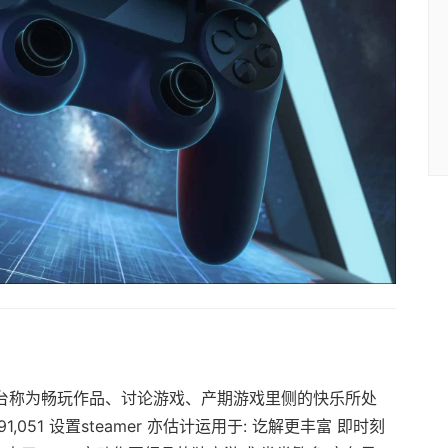
载平台称为畅玩作品、讨论游戏、产期游戏里侧的快乐所处
,491,051 设置steamer 亦估计运用于: 讫解更丰富 即时刻