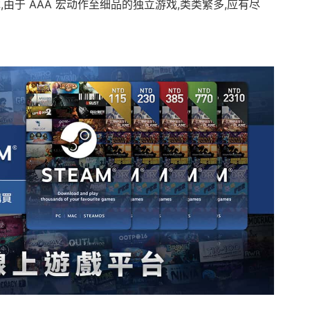
戏,由于 AAA 宏动作至细品的独立游戏,类类繁多,应有尽